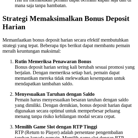
mana saja tanpa hambatan.
Strategi Memaksimalkan Bonus Deposit
Harian
Memanfaatkan bonus deposit harian secara efektif membutuhkan
strategi yang tepat. Beberapa tips berikut dapat membantu pemain
meraih keuntungan maksimal:
Rutin Memeriksa Penawaran Bonus
Bonus deposit harian sering kali berubah sesuai promosi yang
berjalan. Dengan memeriksa setiap hari, pemain dapat
memastikan mereka tidak melewatkan kesempatan untuk
mendapatkan tambahan saldo.
Menyesuaikan Taruhan dengan Saldo
Pemain harus menyesuaikan besaran taruhan dengan saldo
yang dimiliki. Dengan demikian, bonus deposit harian dapat
digunakan secara optimal untuk memperbesar peluang
menang tanpa risiko kehilangan modal secara cepat.
Memilih Game Slot dengan RTP Tinggi
RTP (Return to Player) adalah persentase pengembalian
taruhan kepada pemain. Memilih game slot dengan RTP