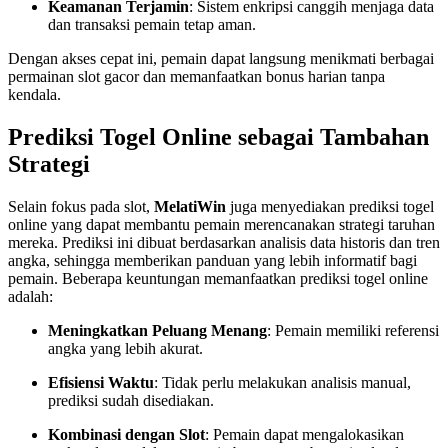
Keamanan Terjamin
: Sistem enkripsi canggih menjaga data
dan transaksi pemain tetap aman.
Dengan akses cepat ini, pemain dapat langsung menikmati berbagai
permainan slot gacor dan memanfaatkan bonus harian tanpa
kendala.
Prediksi Togel Online sebagai Tambahan
Strategi
Selain fokus pada slot,
MelatiWin
juga menyediakan prediksi togel
online yang dapat membantu pemain merencanakan strategi taruhan
mereka. Prediksi ini dibuat berdasarkan analisis data historis dan tren
angka, sehingga memberikan panduan yang lebih informatif bagi
pemain. Beberapa keuntungan memanfaatkan prediksi togel online
adalah:
Meningkatkan Peluang Menang
: Pemain memiliki referensi
angka yang lebih akurat.
Efisiensi Waktu
: Tidak perlu melakukan analisis manual,
prediksi sudah disediakan.
Kombinasi dengan Slot
: Pemain dapat mengalokasikan