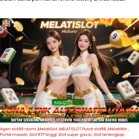
Agen slot88 resmi
MelatiSlot
MELATISLOT Pusat slot88
MelatiWin
Portal maxwin
Slot RTP tinggi
Slot super gacor
Slot terlengkap