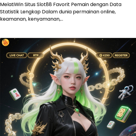
MelatiWin Situs Slot88 Favorit Pemain dengan Data
Statistik Lengkap Dalam dunia permainan online,
keamanan, kenyamanan,…