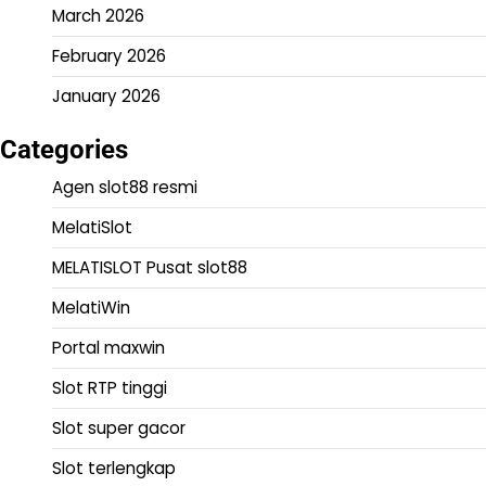
March 2026
February 2026
January 2026
Categories
Agen slot88 resmi
MelatiSlot
MELATISLOT Pusat slot88
MelatiWin
Portal maxwin
Slot RTP tinggi
Slot super gacor
Slot terlengkap