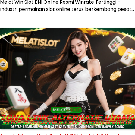
MelatiWin Slot BNI Online Resmi Winrate Tertinggi –
Industri permainan slot online terus berkembang pesat…