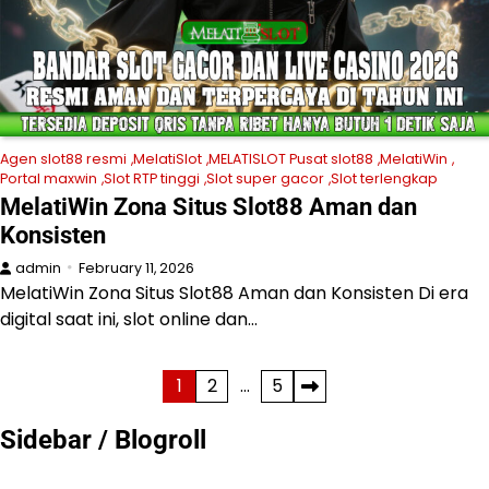
Agen slot88 resmi
MelatiSlot
MELATISLOT Pusat slot88
MelatiWin
Portal maxwin
Slot RTP tinggi
Slot super gacor
Slot terlengkap
MelatiWin Zona Situs Slot88 Aman dan
Konsisten
admin
February 11, 2026
MelatiWin Zona Situs Slot88 Aman dan Konsisten Di era
digital saat ini, slot online dan…
Posts
1
2
…
5
pagination
Sidebar / Blogroll