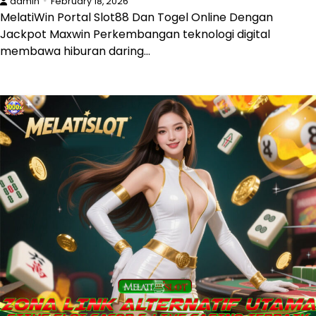
admin
February 18, 2026
MelatiWin Portal Slot88 Dan Togel Online Dengan
Jackpot Maxwin Perkembangan teknologi digital
membawa hiburan daring…