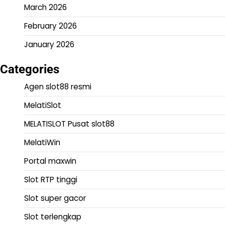
March 2026
February 2026
January 2026
Categories
Agen slot88 resmi
MelatiSlot
MELATISLOT Pusat slot88
MelatiWin
Portal maxwin
Slot RTP tinggi
Slot super gacor
Slot terlengkap