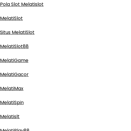
Pola Slot Melatislot
MelatiSlot
Situs MelatiSlot
MelatiSlot88
MelatiGame
MelatiGacor
MelatiMax
MelatiSpin
Melatislt
MelatiPlay88