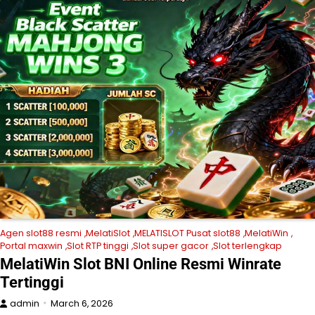
Agen slot88 resmi
MelatiSlot
MELATISLOT Pusat slot88
MelatiWin
Portal maxwin
Slot RTP tinggi
Slot super gacor
Slot terlengkap
MelatiWin Slot BNI Online Resmi Winrate
Tertinggi
admin
March 6, 2026