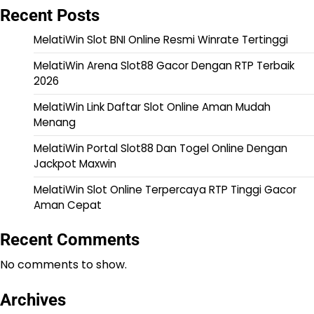
Recent Posts
MelatiWin Slot BNI Online Resmi Winrate Tertinggi
MelatiWin Arena Slot88 Gacor Dengan RTP Terbaik
2026
MelatiWin Link Daftar Slot Online Aman Mudah
Menang
MelatiWin Portal Slot88 Dan Togel Online Dengan
Jackpot Maxwin
MelatiWin Slot Online Terpercaya RTP Tinggi Gacor
Aman Cepat
Recent Comments
No comments to show.
Archives