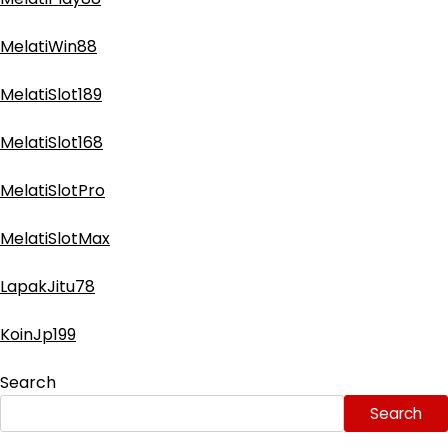
MelatiWin88
MelatiSlot189
MelatiSlot168
MelatiSlotPro
MelatiSlotMax
LapakJitu78
KoinJp199
Search
Search