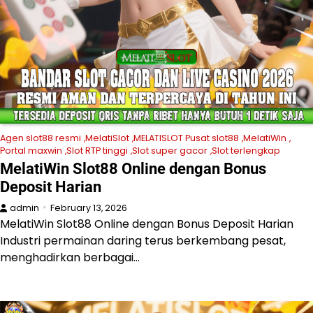
Agen slot88 resmi
MelatiSlot
MELATISLOT Pusat slot88
MelatiWin
Portal maxwin
Slot RTP tinggi
Slot super gacor
Slot terlengkap
MelatiWin Slot88 Online dengan Bonus
Deposit Harian
admin
February 13, 2026
MelatiWin Slot88 Online dengan Bonus Deposit Harian
Industri permainan daring terus berkembang pesat,
menghadirkan berbagai…