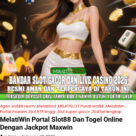
Agen slot88 resmi
MelatiSlot
MELATISLOT Pusat slot88
MelatiWin
Portal maxwin
Slot RTP tinggi
Slot super gacor
Slot terlengkap
MelatiWin Portal Slot88 Dan Togel Online
Dengan Jackpot Maxwin