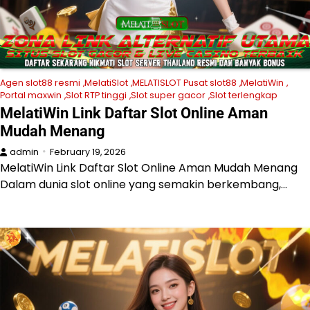
Agen slot88 resmi
MelatiSlot
MELATISLOT Pusat slot88
MelatiWin
Portal maxwin
Slot RTP tinggi
Slot super gacor
Slot terlengkap
MelatiWin Link Daftar Slot Online Aman
Mudah Menang
admin
February 19, 2026
MelatiWin Link Daftar Slot Online Aman Mudah Menang
Dalam dunia slot online yang semakin berkembang,…