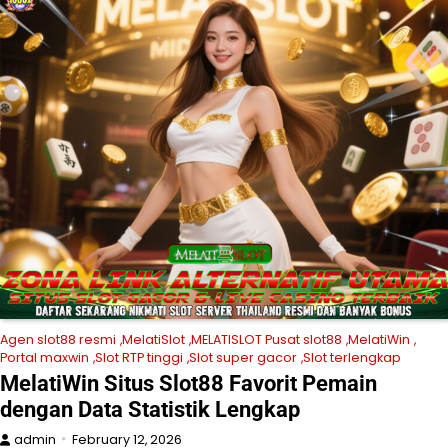
Agen slot88 resmi
MelatiSlot
MELATISLOT Pusat slot88
MelatiWin
Portal maxwin
Slot RTP tinggi
Slot super gacor
Slot terlengkap
MelatiWin Situs Slot88 Favorit Pemain
dengan Data Statistik Lengkap
admin
February 12, 2026