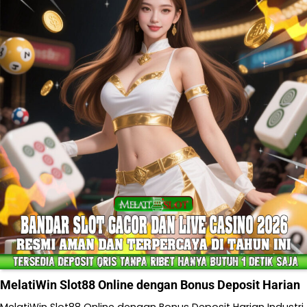
MelatiWin Slot88 Online dengan Bonus Deposit Harian
MelatiWin Slot88 Online dengan Bonus Deposit Harian Industri