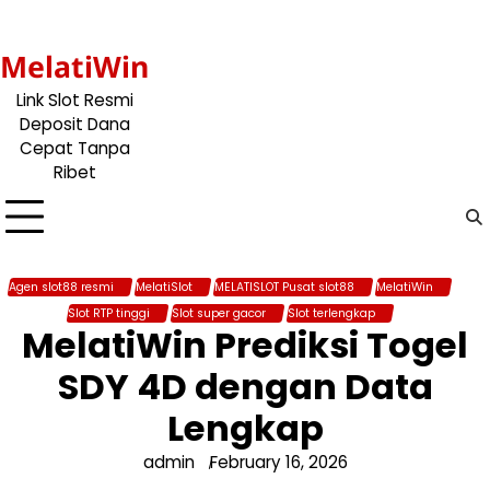
Skip
to
MelatiWin
content
Link Slot Resmi
Deposit Dana
Cepat Tanpa
Ribet
Agen slot88 resmi
MelatiSlot
MELATISLOT Pusat slot88
MelatiWin
Portal
maxwin
Slot RTP tinggi
Slot super gacor
Slot terlengkap
MelatiWin Prediksi Togel
SDY 4D dengan Data
Lengkap
admin
February 16, 2026