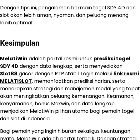
Dengan tips ini, pengalaman bermain togel SDY 4D dan
slot akan lebih aman, nyaman, dan peluang menang
lebih optimal.
Kesimpulan
MelatiWin
adalah portal resmi untuk
prediksi togel
SDY 4D
dengan data lengkap, serta menyediakan
Slot88
gacor dengan RTP stabil. Login melalui
link resmi
MELATISLOT
, memanfaatkan prediksi harian, serta
menerapkan strategi dan manajemen modal yang tepat
akan meningkatkan peluang kemenangan. Keamanan,
kenyamanan, bonus Maxwin, dan data lengkap
menjadikan MelatiWin pilihan utama bagi pemain togel
dan slot di Indonesia.
Bagi pemain yang ingin hiburan sekaligus keuntungan
nyata, MelatiWin adalah portal terbaik. Dengan strategi