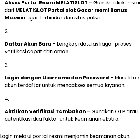
Akses Portal Resmi MELATISLOT
– Gunakan link resmi
dari
MELATISLOT Portal slot Gacor resmi Bonus
Maxwin
agar terhindar dari situs palsu.
Daftar Akun Baru
– Lengkapi data asli agar proses
verifikasi cepat dan aman.
Login dengan Username dan Password
– Masukkan
akun terdaftar untuk mengakses semua layanan.
Aktifkan Verifikasi Tambahan
– Gunakan OTP atau
autentikasi dua faktor untuk keamanan ekstra.
Login melalui portal resmi menjamin keamanan akun,