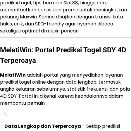
prediksi togel, tips bermain Slot88, hingga cara
memanfaatkan bonus dan promo untuk meningkatkan
peluang Maxwin. Semua disajikan dengan transisi kata
halus, unik, dan SEO-friendly agar nyaman dibaca
sekaligus optimal di mesin pencari.
MelatiWin: Portal Prediksi Togel SDY 4D
Terpercaya
MelatiWin
adalah portal yang menyediakan layanan
prediksi togel online dengan data lengkap, termasuk
angka keluaran sebelumnya, statistik frekuensi, dan pola
4D SDY. Portal ini dikenal karena keandalannya dalam
membantu pemain:
Data Lengkap dan Terpercaya
– Setiap prediksi