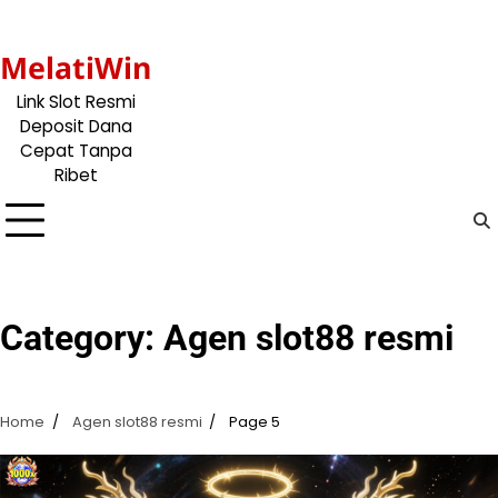
Skip
to
MelatiWin
content
Link Slot Resmi
Deposit Dana
Cepat Tanpa
Ribet
Category:
Agen slot88 resmi
Home
Agen slot88 resmi
Page 5