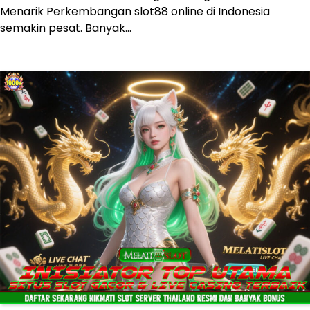
Menarik Perkembangan slot88 online di Indonesia
semakin pesat. Banyak…