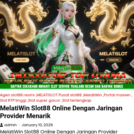
Agen slot88 resmi
MELATISLOT Pusat slot88
MelatiWin
Portal maxwin
Slot RTP tinggi
Slot super gacor
Slot terlengkap
MelatiWin Slot88 Online Dengan Jaringan
Provider Menarik
admin
January 10, 2026
MelatiWin Slot88 Online Dengan Jaringan Provider