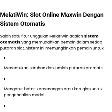
MelatiWin: Slot Online Maxwin Dengan
Sistem Otomatis
Salah satu fitur unggulan MelatiWin adalah
sistem
otomatis
yang memudahkan pemain dalam setiap
putaran slot. Sistem ini memungkinkan pemain untuk:
Menentukan taruhan dan jumlah putaran otomatis.
Mengatur batas kemenangan atau kerugian untuk
pengendalian modal.