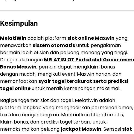
Kesimpulan
MelatiWin
adalah platform
slot online Maxwin
yang
menawarkan
sistem otomatis
untuk pengalaman
bermain lebih efisien dan peluang menang yang tinggi.
Dengan dukungan
MELATISLOT Portal slot Gacor resmi
Bonus Maxwin
, pemain dapat mengklaim bonus
dengan mudah, mengikuti event Maxwin harian, dan
memanfaatkan
syair togel terakurat serta prediksi
togel online
untuk meraih kemenangan maksimal.
Bagi penggemar slot dan togel, MelatiWin adalah
platform lengkap yang menghadirkan permainan aman,
fair, dan menguntungkan. Manfaatkan fitur otomatis,
klaim bonus, dan prediksi togel terbaru untuk
memaksimalkan peluang
jackpot Maxwin
. Sensasi
slot