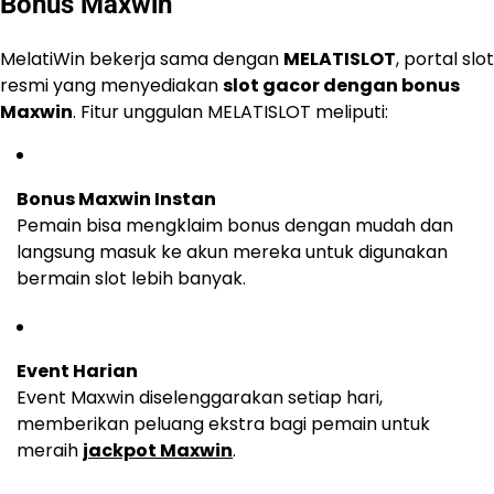
Bonus Maxwin
MelatiWin bekerja sama dengan
MELATISLOT
, portal slot
resmi yang menyediakan
slot gacor dengan bonus
Maxwin
. Fitur unggulan MELATISLOT meliputi:
Bonus Maxwin Instan
Pemain bisa mengklaim bonus dengan mudah dan
langsung masuk ke akun mereka untuk digunakan
bermain slot lebih banyak.
Event Harian
Event Maxwin diselenggarakan setiap hari,
memberikan peluang ekstra bagi pemain untuk
meraih
jackpot Maxwin
.