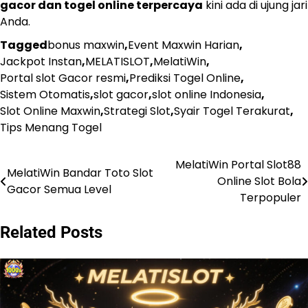
gacor dan togel online terpercaya
kini ada di ujung jari
Anda.
Tagged
bonus maxwin
,
Event Maxwin Harian
,
Jackpot Instan
,
MELATISLOT
,
MelatiWin
,
Portal slot Gacor resmi
,
Prediksi Togel Online
,
Sistem Otomatis
,
slot gacor
,
slot online Indonesia
,
Slot Online Maxwin
,
Strategi Slot
,
Syair Togel Terakurat
,
Tips Menang Togel
MelatiWin Portal Slot88
Post
MelatiWin Bandar Toto Slot
Online Slot Bola
Gacor Semua Level
navigation
Terpopuler
Related Posts