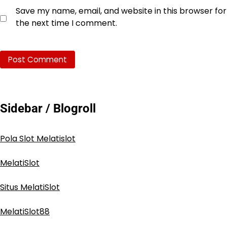
Save my name, email, and website in this browser for
the next time I comment.
Sidebar / Blogroll
Pola Slot Melatislot
MelatiSlot
Situs MelatiSlot
MelatiSlot88