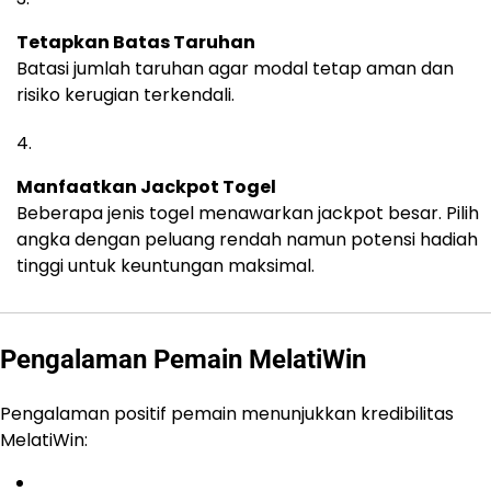
Tetapkan Batas Taruhan
Batasi jumlah taruhan agar modal tetap aman dan
risiko kerugian terkendali.
Manfaatkan Jackpot Togel
Beberapa jenis togel menawarkan jackpot besar. Pilih
angka dengan peluang rendah namun potensi hadiah
tinggi untuk keuntungan maksimal.
Pengalaman Pemain MelatiWin
Pengalaman positif pemain menunjukkan kredibilitas
MelatiWin: