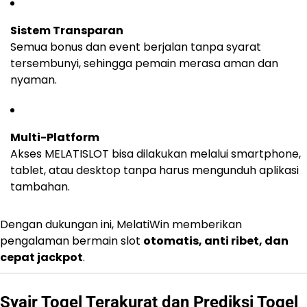
Sistem Transparan
Semua bonus dan event berjalan tanpa syarat
tersembunyi, sehingga pemain merasa aman dan
nyaman.
Multi-Platform
Akses MELATISLOT bisa dilakukan melalui smartphone,
tablet, atau desktop tanpa harus mengunduh aplikasi
tambahan.
Dengan dukungan ini, MelatiWin memberikan
pengalaman bermain slot
otomatis, anti ribet, dan
cepat jackpot
.
Syair Togel Terakurat dan Prediksi Togel