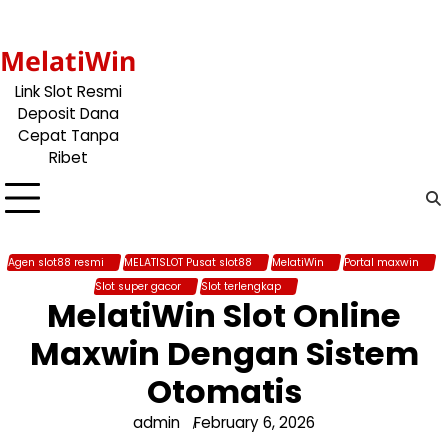
Skip
to
MelatiWin
content
Link Slot Resmi
Deposit Dana
Cepat Tanpa
Ribet
Agen slot88 resmi
MELATISLOT Pusat slot88
MelatiWin
Portal maxwin
Slot RTP tinggi
Slot super gacor
Slot terlengkap
MelatiWin Slot Online
Maxwin Dengan Sistem
Otomatis
admin
February 6, 2026