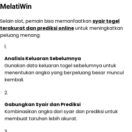
MelatiWin
Selain slot, pemain bisa memanfaatkan
syair togel
terakurat dan prediksi online
untuk meningkatkan
peluang menang:
Analisis Keluaran Sebelumnya
Gunakan data keluaran togel sebelumnya untuk
menentukan angka yang berpeluang besar muncul
kembali.
Gabungkan Syair dan Prediksi
Kombinasikan angka dari syair dan prediksi untuk
membuat taruhan lebih akurat.