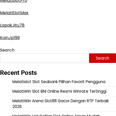
MelatiSlotPro
MelatiSlotMax
LapakJitu78
KoinJp199
Search
Search
Recent Posts
Melatislot Slot Seabank Pilihan Favorit Pengguna
MelatiWin Slot BNI Online Resmi Winrate Tertinggi
MelatiWin Arena Slot88 Gacor Dengan RTP Terbaik
2026