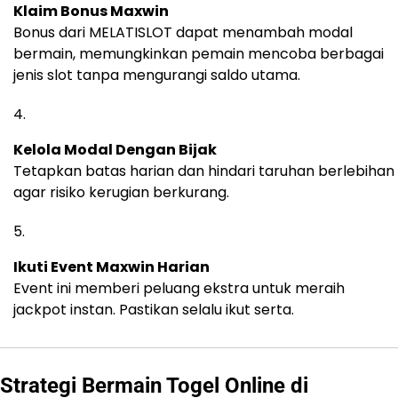
Klaim Bonus Maxwin
Bonus dari MELATISLOT dapat menambah modal
bermain, memungkinkan pemain mencoba berbagai
jenis slot tanpa mengurangi saldo utama.
Kelola Modal Dengan Bijak
Tetapkan batas harian dan hindari taruhan berlebihan
agar risiko kerugian berkurang.
Ikuti Event Maxwin Harian
Event ini memberi peluang ekstra untuk meraih
jackpot instan. Pastikan selalu ikut serta.
Strategi Bermain Togel Online di