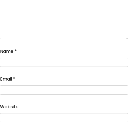
Name
*
Email
*
Website