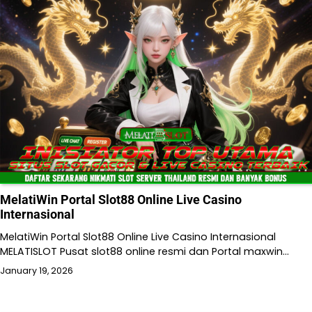
MelatiWin Portal Slot88 Online Live Casino
Internasional
MelatiWin Portal Slot88 Online Live Casino Internasional
MELATISLOT Pusat slot88 online resmi dan Portal maxwin…
January 19, 2026