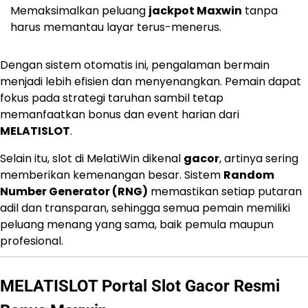
Memaksimalkan peluang
jackpot Maxwin
tanpa
harus memantau layar terus-menerus.
Dengan sistem otomatis ini, pengalaman bermain
menjadi lebih efisien dan menyenangkan. Pemain dapat
fokus pada strategi taruhan sambil tetap
memanfaatkan bonus dan event harian dari
MELATISLOT
.
Selain itu, slot di MelatiWin dikenal
gacor
, artinya sering
memberikan kemenangan besar. Sistem
Random
Number Generator (RNG)
memastikan setiap putaran
adil dan transparan, sehingga semua pemain memiliki
peluang menang yang sama, baik pemula maupun
profesional.
MELATISLOT Portal Slot Gacor Resmi