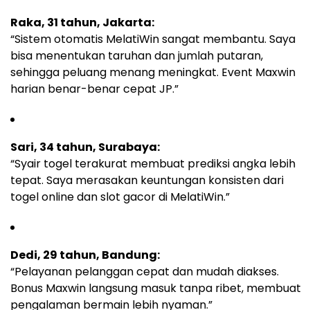
Raka, 31 tahun, Jakarta:
“Sistem otomatis MelatiWin sangat membantu. Saya
bisa menentukan taruhan dan jumlah putaran,
sehingga peluang menang meningkat. Event Maxwin
harian benar-benar cepat JP.”
Sari, 34 tahun, Surabaya:
“Syair togel terakurat membuat prediksi angka lebih
tepat. Saya merasakan keuntungan konsisten dari
togel online dan slot gacor di MelatiWin.”
Dedi, 29 tahun, Bandung:
“Pelayanan pelanggan cepat dan mudah diakses.
Bonus Maxwin langsung masuk tanpa ribet, membuat
pengalaman bermain lebih nyaman.”