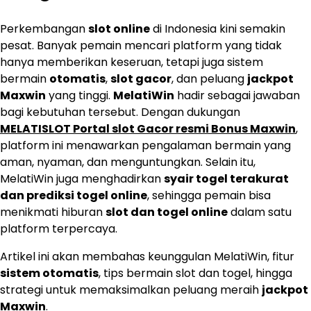
Perkembangan
slot online
di Indonesia kini semakin
pesat. Banyak pemain mencari platform yang tidak
hanya memberikan keseruan, tetapi juga sistem
bermain
otomatis
,
slot gacor
, dan peluang
jackpot
Maxwin
yang tinggi.
MelatiWin
hadir sebagai jawaban
bagi kebutuhan tersebut. Dengan dukungan
MELATISLOT Portal slot Gacor resmi Bonus Maxwin
,
platform ini menawarkan pengalaman bermain yang
aman, nyaman, dan menguntungkan. Selain itu,
MelatiWin juga menghadirkan
syair togel terakurat
dan prediksi togel online
, sehingga pemain bisa
menikmati hiburan
slot dan togel online
dalam satu
platform terpercaya.
Artikel ini akan membahas keunggulan MelatiWin, fitur
sistem otomatis
, tips bermain slot dan togel, hingga
strategi untuk memaksimalkan peluang meraih
jackpot
Maxwin
.