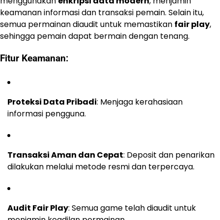
menggunakan
enkripsi data modern
, menjamin
keamanan informasi dan transaksi pemain. Selain itu,
semua permainan diaudit untuk memastikan
fair play
,
sehingga pemain dapat bermain dengan tenang.
Fitur Keamanan:
Proteksi Data Pribadi
: Menjaga kerahasiaan
informasi pengguna.
Transaksi Aman dan Cepat
: Deposit dan penarikan
dilakukan melalui metode resmi dan terpercaya.
Audit Fair Play
: Semua game telah diaudit untuk
menjamin keadilan permainan.