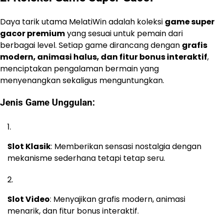
Daya tarik utama MelatiWin adalah koleksi
game super
gacor premium
yang sesuai untuk pemain dari
berbagai level. Setiap game dirancang dengan
grafis
modern, animasi halus, dan fitur bonus interaktif
,
menciptakan pengalaman bermain yang
menyenangkan sekaligus menguntungkan.
Jenis Game Unggulan:
Slot Klasik
: Memberikan sensasi nostalgia dengan
mekanisme sederhana tetapi tetap seru.
Slot Video
: Menyajikan grafis modern, animasi
menarik, dan fitur bonus interaktif.