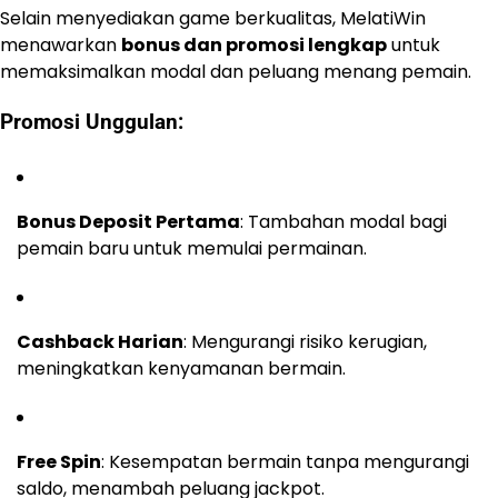
Selain menyediakan game berkualitas, MelatiWin
menawarkan
bonus dan promosi lengkap
untuk
memaksimalkan modal dan peluang menang pemain.
Promosi Unggulan:
Bonus Deposit Pertama
: Tambahan modal bagi
pemain baru untuk memulai permainan.
Cashback Harian
: Mengurangi risiko kerugian,
meningkatkan kenyamanan bermain.
Free Spin
: Kesempatan bermain tanpa mengurangi
saldo, menambah peluang jackpot.