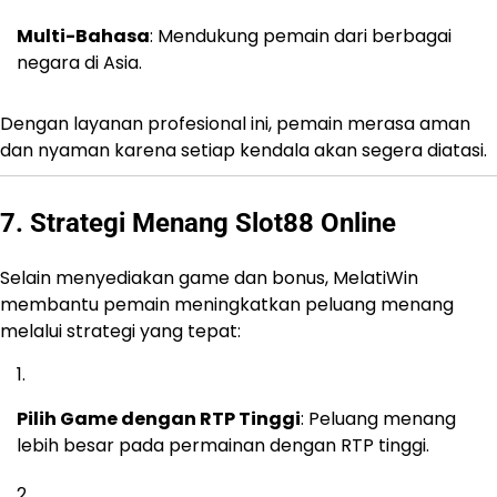
Multi-Bahasa
: Mendukung pemain dari berbagai
negara di Asia.
Dengan layanan profesional ini, pemain merasa aman
dan nyaman karena setiap kendala akan segera diatasi.
7. Strategi Menang Slot88 Online
Selain menyediakan game dan bonus, MelatiWin
membantu pemain meningkatkan peluang menang
melalui strategi yang tepat:
Pilih Game dengan RTP Tinggi
: Peluang menang
lebih besar pada permainan dengan RTP tinggi.