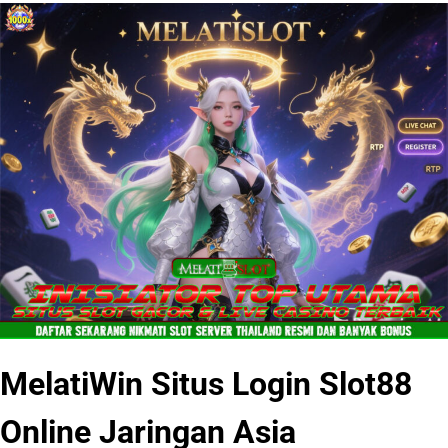
MelatiWin Situs Login Slot88
Online Jaringan Asia