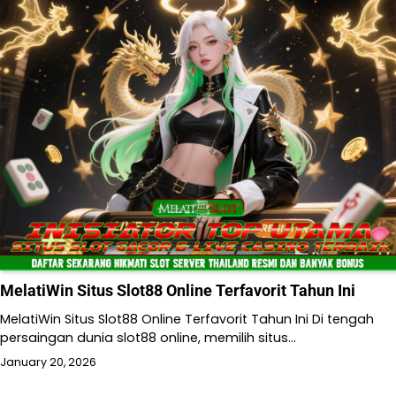
MelatiWin Situs Slot88 Online Terfavorit Tahun Ini
MelatiWin Situs Slot88 Online Terfavorit Tahun Ini Di tengah
persaingan dunia slot88 online, memilih situs…
January 20, 2026