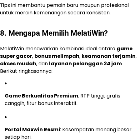
Tips ini membantu pemain baru maupun profesional
untuk meraih kemenangan secara konsisten.
8. Mengapa Memilih MelatiWin?
MelatiWin menawarkan kombinasi ideal antara
game
super gacor
,
bonus melimpah
,
keamanan terjamin
,
akses mudah
, dan
layanan pelanggan 24 jam
.
Berikut ringkasannya:
Game Berkualitas Premium
: RTP tinggi, grafis
canggih, fitur bonus interaktif.
Portal Maxwin Resmi
: Kesempatan menang besar
setiap hari.