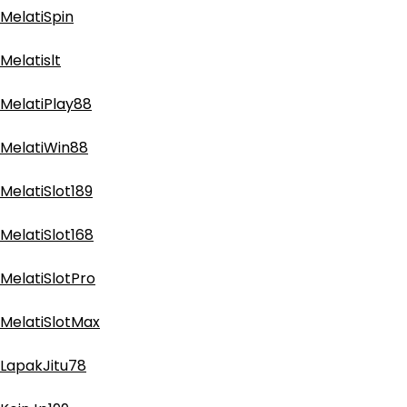
MelatiSpin
Melatislt
MelatiPlay88
MelatiWin88
MelatiSlot189
MelatiSlot168
MelatiSlotPro
MelatiSlotMax
LapakJitu78