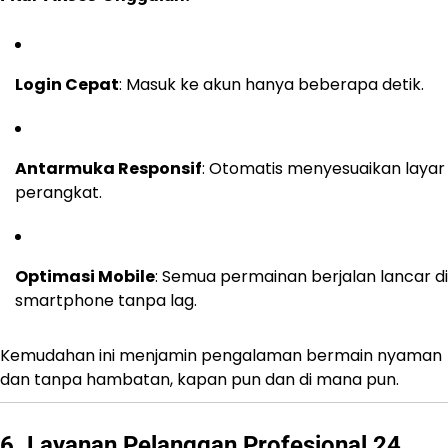
Login Cepat
: Masuk ke akun hanya beberapa detik.
Antarmuka Responsif
: Otomatis menyesuaikan layar
perangkat.
Optimasi Mobile
: Semua permainan berjalan lancar di
smartphone tanpa lag.
Kemudahan ini menjamin pengalaman bermain nyaman
dan tanpa hambatan, kapan pun dan di mana pun.
6. Layanan Pelanggan Profesional 24