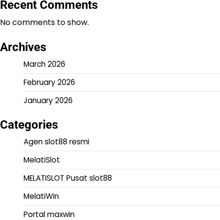
Recent Comments
No comments to show.
Archives
March 2026
February 2026
January 2026
Categories
Agen slot88 resmi
MelatiSlot
MELATISLOT Pusat slot88
MelatiWin
Portal maxwin