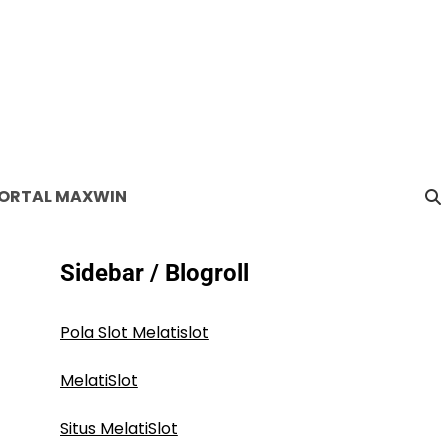
ORTAL MAXWIN
Sidebar / Blogroll
Pola Slot Melatislot
MelatiSlot
Situs MelatiSlot