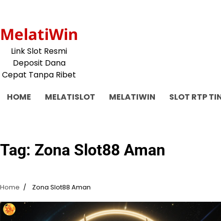
Skip
to
content
MelatiWin
Link Slot Resmi
Deposit Dana
Cepat Tanpa Ribet
HOME
MELATISLOT
MELATIWIN
SLOT RTP TI
Tag:
Zona Slot88 Aman
Home
Zona Slot88 Aman