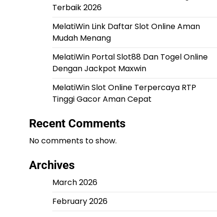
Terbaik 2026
MelatiWin Link Daftar Slot Online Aman
Mudah Menang
MelatiWin Portal Slot88 Dan Togel Online
Dengan Jackpot Maxwin
MelatiWin Slot Online Terpercaya RTP
Tinggi Gacor Aman Cepat
Recent Comments
No comments to show.
Archives
March 2026
February 2026