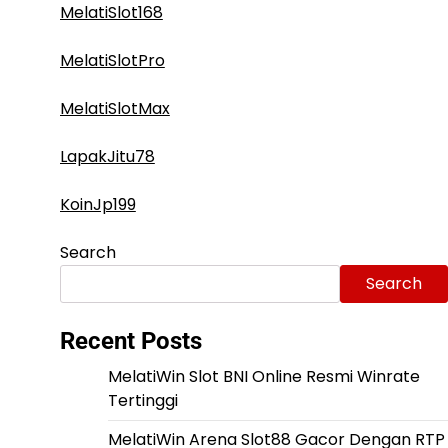
MelatiSlot168
MelatiSlotPro
MelatiSlotMax
LapakJitu78
KoinJp199
Search
Search
Recent Posts
MelatiWin Slot BNI Online Resmi Winrate
Tertinggi
MelatiWin Arena Slot88 Gacor Dengan RTP