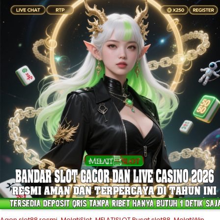
Agen slot88 resmi
MelatiSlot
MELATISLOT Pusat slot88
MelatiWin