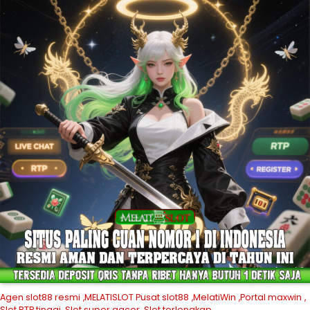
Agen slot88 resmi
MELATISLOT Pusat slot88
MelatiWin
Portal maxwin
Slot RTP tinggi
Slot super gacor
Slot terlengkap