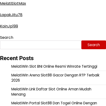
MelatiSlotMax
LapakJitu78
KoinJp199
Search
Search
Recent Posts
MelatiWin Slot BNI Online Resmi Winrate Tertinggi
MelatiWin Arena Slot88 Gacor Dengan RTP Terbaik
2026
MelatiWin Link Daftar Slot Online Aman Mudah
Menang
MelatiWin Portal Slot88 Dan Togel Online Dengan