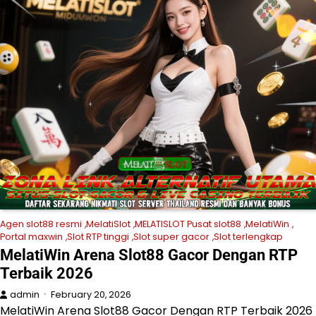
Agen slot88 resmi
MelatiSlot
MELATISLOT Pusat slot88
MelatiWin
Portal maxwin
Slot RTP tinggi
Slot super gacor
Slot terlengkap
MelatiWin Arena Slot88 Gacor Dengan RTP
Terbaik 2026
admin
February 20, 2026
MelatiWin Arena Slot88 Gacor Dengan RTP Terbaik 2026