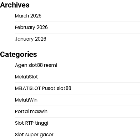
Archives
March 2026
February 2026
January 2026
Categories
Agen slot88 resmi
MelatiSlot
MELATISLOT Pusat slot88
MelatiWin
Portal maxwin
Slot RTP tinggi
Slot super gacor