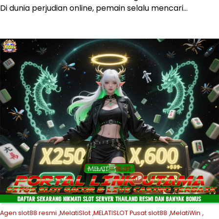
Di dunia perjudian online, pemain selalu mencari…
Agen slot88 resmi
MelatiSlot
MELATISLOT Pusat slot88
MelatiWin