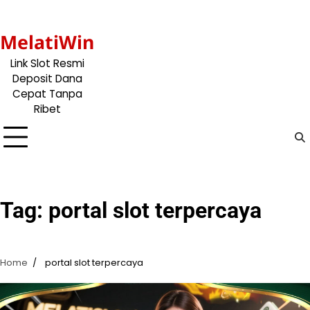
Skip
to
MelatiWin
content
Link Slot Resmi
Deposit Dana
Cepat Tanpa
Ribet
Tag:
portal slot terpercaya
Home
portal slot terpercaya