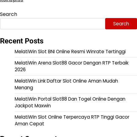
Search
Search
Recent Posts
MelatiWin Slot BNI Online Resmi Winrate Tertinggi
MelatiWin Arena Slot88 Gacor Dengan RTP Terbaik
2026
MelatiWin Link Daftar Slot Online Aman Mudah
Menang
MelatiWin Portal Slot88 Dan Togel Online Dengan
Jackpot Maxwin
MelatiWin Slot Online Terpercaya RTP Tinggi Gacor
Aman Cepat