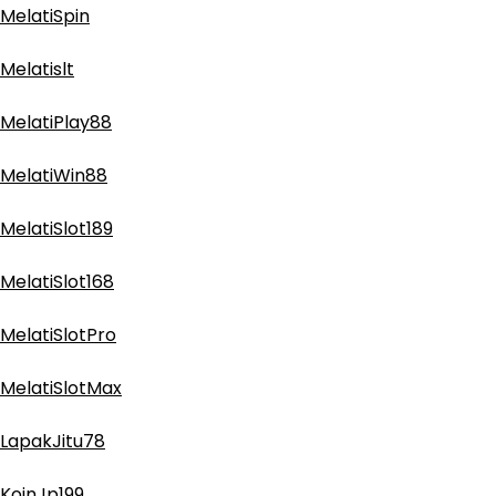
MelatiSpin
Melatislt
MelatiPlay88
MelatiWin88
MelatiSlot189
MelatiSlot168
MelatiSlotPro
MelatiSlotMax
LapakJitu78
KoinJp199