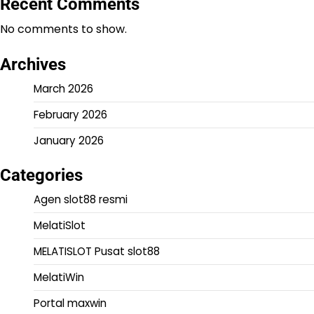
Recent Comments
No comments to show.
Archives
March 2026
February 2026
January 2026
Categories
Agen slot88 resmi
MelatiSlot
MELATISLOT Pusat slot88
MelatiWin
Portal maxwin