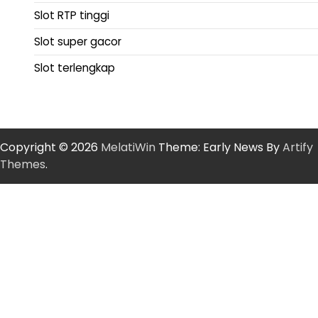
Slot RTP tinggi
Slot super gacor
Slot terlengkap
Copyright © 2026
MelatiWin
Theme: Early News By
Artify
Themes
.