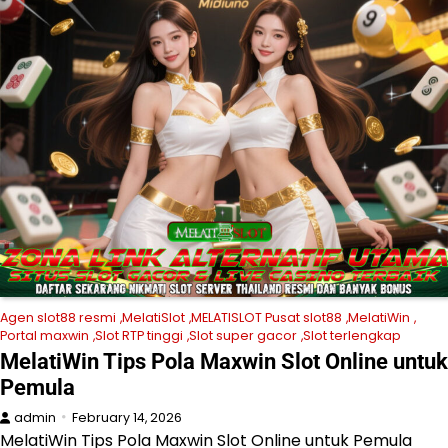
Agen slot88 resmi
MelatiSlot
MELATISLOT Pusat slot88
MelatiWin
Portal maxwin
Slot RTP tinggi
Slot super gacor
Slot terlengkap
MelatiWin Tips Pola Maxwin Slot Online untuk
Pemula
admin
February 14, 2026
MelatiWin Tips Pola Maxwin Slot Online untuk Pemula