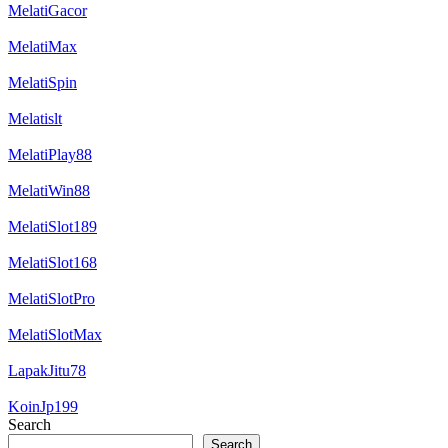
MelatiGacor
MelatiMax
MelatiSpin
Melatislt
MelatiPlay88
MelatiWin88
MelatiSlot189
MelatiSlot168
MelatiSlotPro
MelatiSlotMax
LapakJitu78
KoinJp199
Search
Search