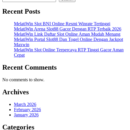
Recent Posts
MelatiWin Slot BNI Online Resmi Winrate Tertinggi
MelatiWin Arena Slot88 Gacor Dengan RTP Terbaik 2026
MelatiWin Link Daftar Slot Online Aman Mudah Menang
MelatiWin Portal Slot88 Dan Togel Online Dengan Jackpot
Maxwin
MelatiWin Slot Online Terpercaya RTP Tinggi Gacor Aman
Cepat
Recent Comments
No comments to show.
Archives
March 2026
February 2026
January 2026
Categories