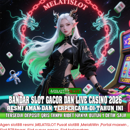
Agen slot88 resmi
MELATISLOT Pusat slot88
MelatiWin
Portal maxwin
Slot RTP tinggi
Slot super gacor
Slot terlengkap