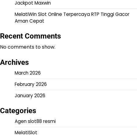
Jackpot Maxwin
MelatiWin Slot Online Terpercaya RTP Tinggi Gacor
Aman Cepat
Recent Comments
No comments to show.
Archives
March 2026
February 2026
January 2026
Categories
Agen slot88 resmi
MelatiSlot