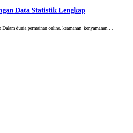
ngan Data Statistik Lengkap
kap Dalam dunia permainan online, keamanan, kenyamanan,…