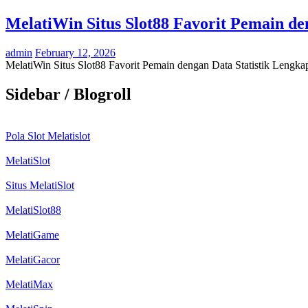
MelatiWin Situs Slot88 Favorit Pemain de
admin
February 12, 2026
MelatiWin Situs Slot88 Favorit Pemain dengan Data Statistik Leng
Sidebar / Blogroll
Pola Slot Melatislot
MelatiSlot
Situs MelatiSlot
MelatiSlot88
MelatiGame
MelatiGacor
MelatiMax