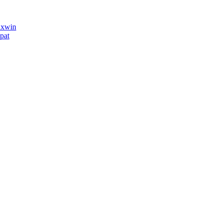
axwin
pat