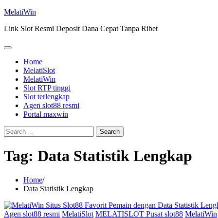
Skip
MelatiWin
to
Link Slot Resmi Deposit Dana Cepat Tanpa Ribet
content
Home
MelatiSlot
MelatiWin
Slot RTP tinggi
Slot terlengkap
Agen slot88 resmi
Portal maxwin
Search
for:
Tag:
Data Statistik Lengkap
Home
Data Statistik Lengkap
Agen slot88 resmi
MelatiSlot
MELATISLOT Pusat slot88
MelatiWin