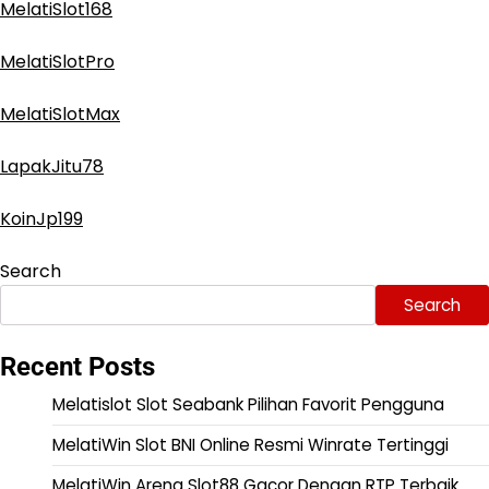
MelatiSlot168
MelatiSlotPro
MelatiSlotMax
LapakJitu78
KoinJp199
Search
Search
Recent Posts
Melatislot Slot Seabank Pilihan Favorit Pengguna
MelatiWin Slot BNI Online Resmi Winrate Tertinggi
MelatiWin Arena Slot88 Gacor Dengan RTP Terbaik