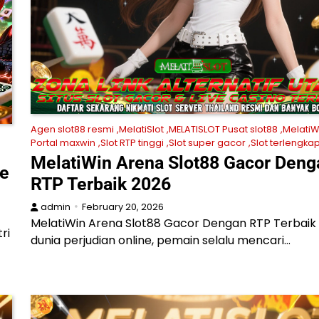
Agen slot88 resmi
MelatiSlot
MELATISLOT Pusat slot88
MelatiW
Portal maxwin
Slot RTP tinggi
Slot super gacor
Slot terlengka
MelatiWin Arena Slot88 Gacor Deng
te
RTP Terbaik 2026
admin
February 20, 2026
MelatiWin Arena Slot88 Gacor Dengan RTP Terbaik 
ri
dunia perjudian online, pemain selalu mencari…