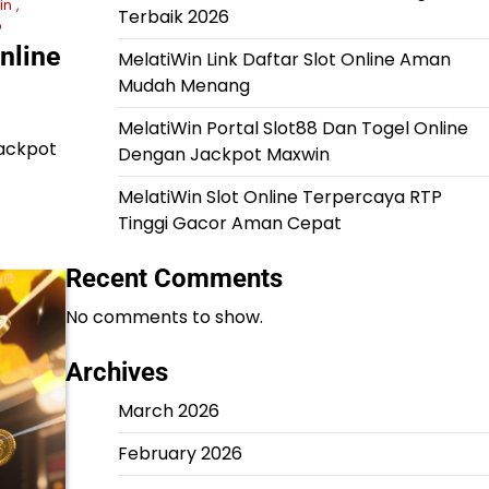
in
Terbaik 2026
p
nline
MelatiWin Link Daftar Slot Online Aman
Mudah Menang
MelatiWin Portal Slot88 Dan Togel Online
Jackpot
Dengan Jackpot Maxwin
MelatiWin Slot Online Terpercaya RTP
Tinggi Gacor Aman Cepat
Recent Comments
No comments to show.
Archives
March 2026
February 2026