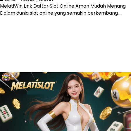
MelatiWin Link Daftar Slot Online Aman Mudah Menang
Dalam dunia slot online yang semakin berkembang,…