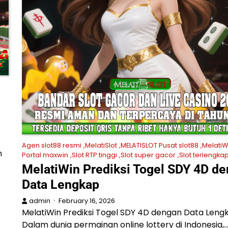
Agen slot88 resmi
MelatiSlot
MELATISLOT Pusat slot88
MelatiW
n
Portal maxwin
Slot RTP tinggi
Slot super gacor
Slot terlengka
MelatiWin Prediksi Togel SDY 4D d
Data Lengkap
admin
February 16, 2026
MelatiWin Prediksi Togel SDY 4D dengan Data Leng
Dalam dunia permainan online lottery di Indonesia,