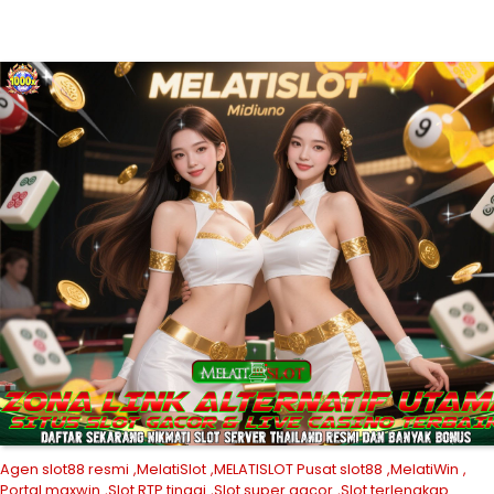
Agen slot88 resmi
MelatiSlot
MELATISLOT Pusat slot88
MelatiWin
Portal maxwin
Slot RTP tinggi
Slot super gacor
Slot terlengkap